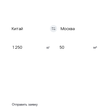
морем
ЖД
Автомобильная
Авиа
перевозка
перевозки
кг
м³
Таможенное оформление
Сертификация груза
Страхование груза
Рефрижератор
Отправить заявку