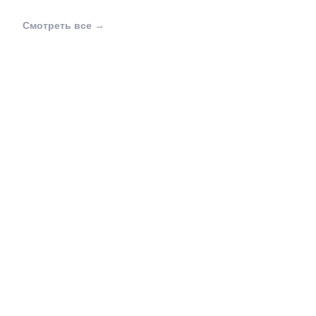
Смотреть все →
Одежда уже продана… но всё ещё в Китае
28.10.2025