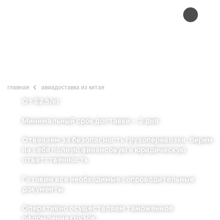
+ 7 (495) 666-56-79
Авиадоставка из Китая в Россию
главная
авиадоставка из китая
От $2.5/кг
Минимальный срок доставки — 2 дня
Отвечаем за безопасность грузоперевозки, берем
на себя полную финансовую и юридическую
ответственность
Готовим все необходимые сопроводительные
документы
Оперативно осуществляем таможенное
оформление грузов