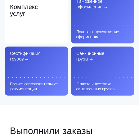
Таможенное
Комплекс
оформление
→
услуг
Полное сопровождение
оформления
Сертификация
Санкционные
грузов
→
грузы
→
Полная сопроводительная
Оплата и доставка
документация
санкционных грузов
Выполнили заказы