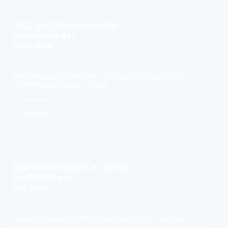
Ж/Д доставка из Китая
от 4750$/20 фут
от 12 дней
Золотая середина логистики — выгода ж/д и скорость. От
контейнеров до сборных грузов.
Заказать
Доставка морем из Китая
от 400$/20 фут
от 7 дней
Самый выгодный способ для крупных партий — морские и
мультимодальные контейнерные перевозки. Рассчитайте вашу