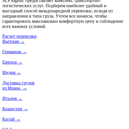
SLP logistic предоставляет комплекс транспортно-
логистических услуг. Подберем наиболее удобный и
выгодный способ международной перевозки, исходя из
направления и типа груза. Учтем все нюансы, чтобы
гарантировать максимально комфортную цену и соблюдение
всех важных условий.
Расчет перевозки
Вьетнам
→
Германия
→
Европа
→
Индия
→
Доставка грузов
из Ирана
→
Италия
→
Казахстан
→
Китай
→