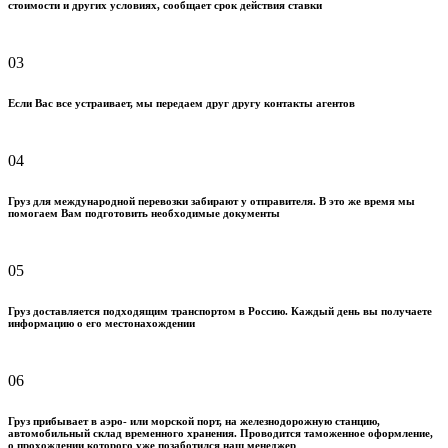
стоимости и других условиях, сообщает срок действия ставки
03
Если Вас все устраивает, мы передаем друг другу контакты агентов
04
Груз для международной перевозки забирают у отправителя. В это же время мы
помогаем Вам подготовить необходимые документы
05
Груз доставляется подходящим транспортом в Россию. Каждый день вы получаете
информацию о его местонахождении
06
Груз прибывает в аэро- или морской порт, на железнодорожную станцию,
автомобильный склад временного хранения. Проводится таможенное оформление,
о прохождении которого уже позаботился наш менеджер