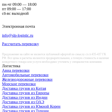
пн-чт 09:00 — 18:00
пт 09:00 — 17:00
сб-вс выходной
Электронная почта
info@slp-logistic.ru
Рассчитать перевозку
Предложение на сайте не является публичной офертой по смыслу ст.ст.435-437 ГК
РФ. Все цены и расчеты являются предварительными, а точную стоимость и наличие
конкретного товара или услуги необходимо уточнять у специалистов компании.
Логистика
Авиа перевозки
Автомобильные перевозки
Железнодорожные перевозки
Морские перевозки
Доставка грузов из Китая
Доставка грузов из Европы
Доставка грузов из Индии
Доставка грузов из ОАЭ
Доставка грузов из Южной Кореи
Доставка грузов из Турции