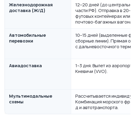
Железнодорожная
12–20 дней (до центрально
доставка (Ж/Д)
части РФ). Отправка в 20- и
футовых контейнерах или
почтово-багажных вагонах
Автомобильные
10–15 дней (выделенные фу
перевозки
сборные линии). Прямая от
с дальневосточного термин
Авиадоставка
1–3 дня. Вылет из аэропорта
Кневичи (VVO).
Мультимодальные
Рассчитывается индивидуа
схемы
Комбинация морского фрах
д и автотранспорта.