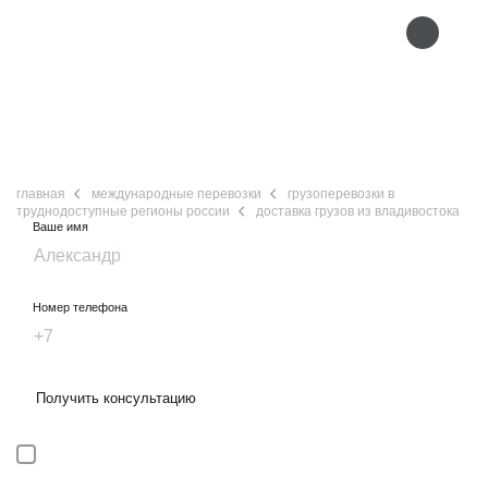
+ 7 (495) 666-56-79
Доставка грузов из Владивостока
главная
международные перевозки
грузоперевозки в
труднодоступные регионы россии
доставка грузов из владивостока
Ваше имя
Номер телефона
Получить консультацию
Я даю
согласие
на
обработку персональных данных