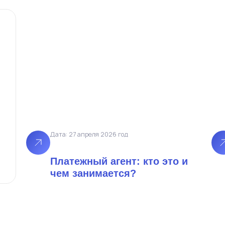
из Владивостока
оны
в Норильск
Дата: 27 апреля 2026 год
в Воркуту
из Узбекистана
Платежный агент: кто это и
из Хабаровска
чем занимается?
на Камчатку