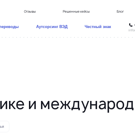
Отзывы
Решенные кейсы
Блог
переводы
Аутсорсинг ВЭД
Честный знак
info
ая
Негабаритные перевозки
тике и международ
ьи