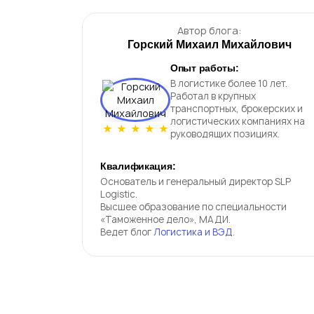
Автор блога:
Горский Михаил Михайлович
Опыт работы:
В логистике более 10 лет.
Работал в крупных
транспортных, брокерских и
логистических компаниях на
★
★
★
★
★
руководящих позициях.
Грузоперевозки в
труднодоступные реги
Квалификация:
России
Основатель и генеральный директор SLP
Logistic.
Высшее образование по специальности
«Таможенное дело», МАДИ.
Ведет блог
Логистика и ВЭД
.