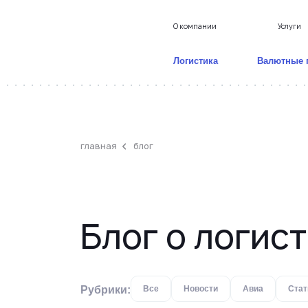
О компании
Услуги
Логистика
Валютные 
главная
блог
Доставка грузов из Кит
Блог о логис
Все
Новости
Авиа
Стат
Рубрики: