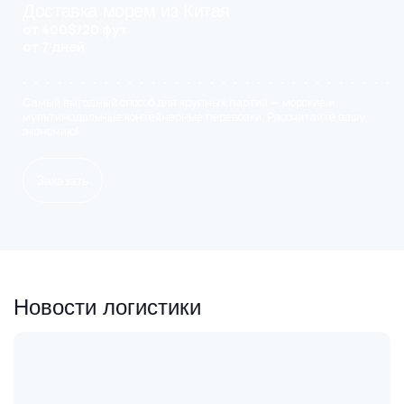
Доставка морем из Китая
от 400$/20 фут
от 7 дней
Самый выгодный способ для крупных партий — морские и
мультимодальные контейнерные перевозки. Рассчитайте вашу
экономию!
Заказать
Новости логистики