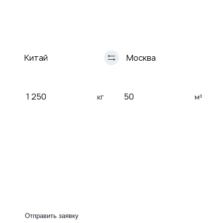
морем
ЖД
Автомобильная
Авиа
перевозка
перевозки
кг
м³
Таможенное оформление
Сертификация груза
Страхование груза
Рефрижератор
Отправить заявку