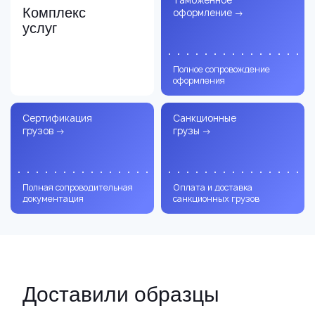
Комплекс
оформление
→
услуг
Полное сопровождение
оформления
Сертификация
Санкционные
грузов
→
грузы
→
Полная сопроводительная
Оплата и доставка
документация
санкционных грузов
Доставили образцы