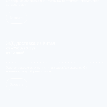
От двери до двери за 3 дня. Рассчитайте стоимость оперативной
автодоставки!
Заказать
Ж/Д доставка из Китая
от 4750$/20 фут
от 12 дней
Золотая середина логистики — выгода ж/д и скорость. От
контейнеров до сборных грузов.
Заказать