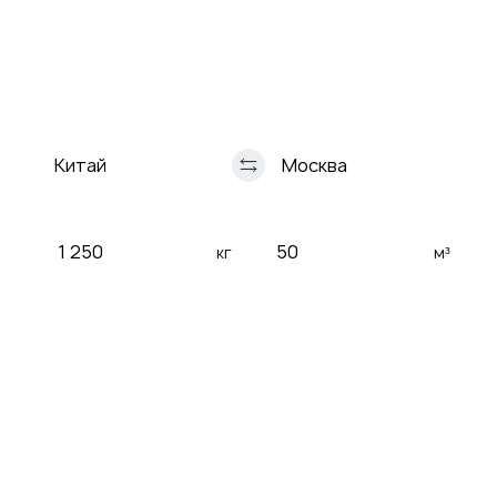
Доставка
Доставка
морем
ЖД
Автомобильная
Авиа
перевозка
перевозки
кг
м³
Таможенное оформление
Сертификация груза
Страхование груза
Рефрижератор