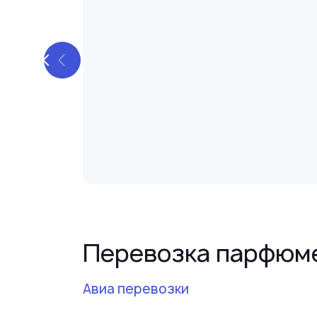
Грузоперевозки в
труднодоступные реги
России
Перевозка парфюм
Авиа перевозки