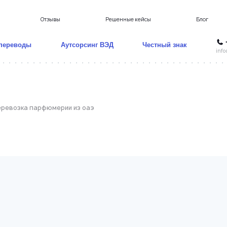
Отзывы
Решенные кейсы
Блог
переводы
Аутсорсинг ВЭД
Честный знак
info
еревозка парфюмерии из оаэ
ая
Негабаритные перевозки