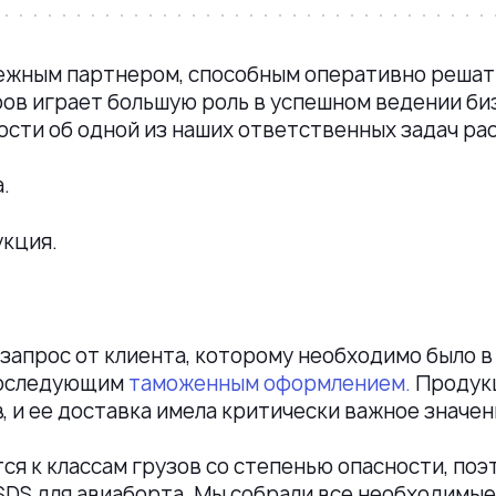
адежным партнером, способным оперативно решат
ров играет большую роль в успешном ведении б
сти об одной из наших ответственных задач ра
.
кция.
л запрос от клиента, которому необходимо было 
последующим
таможенным оформлением.
Продукц
, и ее доставка имела критически важное значен
я к классам грузов со степенью опасности, по
DS для авиаборта. Мы собрали все необходимые