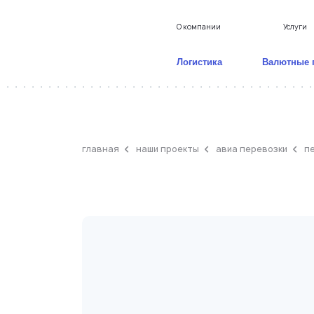
О компании
Услуги
Логистика
Валютные 
главная
наши проекты
авиа перевозки
п
Доставка грузов из Кит