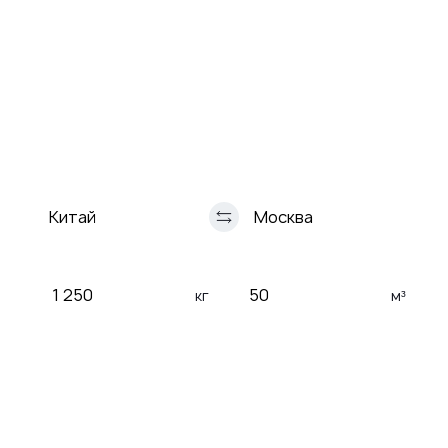
Заявка на расчет перевозки
Доставка
Доставка
морем
ЖД
Автомобильная
Авиа
перевозка
перевозки
кг
м³
Таможенное оформление
Сертификация груза
Страхование груза