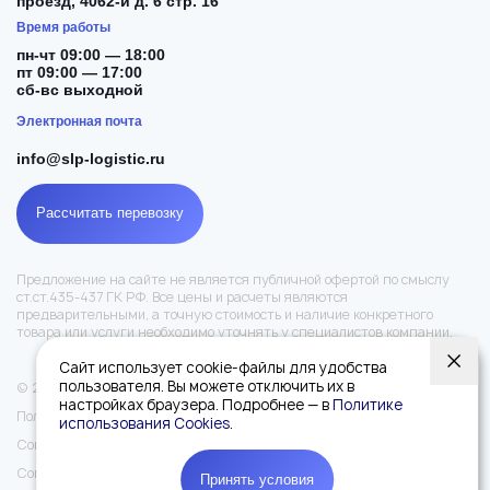
проезд, 4062-й д. 6 стр. 16
Время работы
пн-чт 09:00 — 18:00
пт 09:00 — 17:00
сб-вс выходной
Электронная почта
info@slp-logistic.ru
Рассчитать перевозку
Предложение на сайте не является публичной офертой по смыслу
ст.ст.435-437 ГК РФ. Все цены и расчеты являются
предварительными, а точную стоимость и наличие конкретного
товара или услуги необходимо уточнять у специалистов компании.
Сайт использует cookie-файлы для удобства
пользователя. Вы можете отключить их в
© 2026 — SLP logistic. Все права защищены.
настройках браузера. Подробнее — в
Политике
Политика конфиденциальности
использования Cookies
.
Соглашение на обработку персональных данных
Согласие на обработку cookies
Принять условия