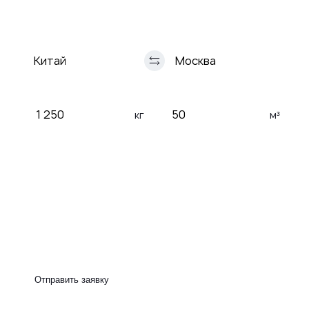
Автомобильная
Авиа
перевозка
перевозки
кг
м³
Таможенное оформление
Сертификация груза
Страхование груза
Рефрижератор
Отправить заявку