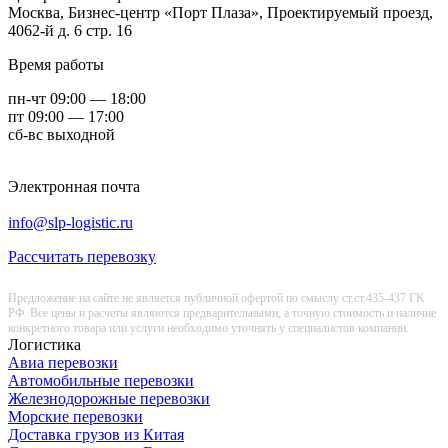
Москва,
Бизнес-центр «Порт Плаза», Проектируемый проезд,
4062-й д. 6 стр. 16
Время работы
пн-чт 09:00 — 18:00
пт 09:00 — 17:00
сб-вс выходной
Электронная почта
info@slp-logistic.ru
Рассчитать перевозку
Предложение на сайте не является публичной офертой по смыслу ст.ст.435-437 ГК
РФ. Все цены и расчеты являются предварительными, а точную стоимость и наличие
конкретного товара или услуги необходимо уточнять у специалистов компании.
Логистика
Авиа перевозки
Автомобильные перевозки
Железнодорожные перевозки
Морские перевозки
Доставка грузов из Китая