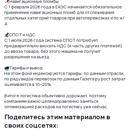
📍
Навигационные пломбы
С 1 февраля 2026 года в ЕАЭС начинается обязательное
применение навигационных пломб для отслеживания
отдельных категорий товаров при автоперевозках и по ж/
д.
💰
СПОТ и НДС
С 1 июля 2026 года система СПОТ потребует
предварительно вносить НДС (и часть других платежей)
до ввоза товара, без этого машина не получит
разрешение на въезд.
🚛
Тарифы и вывод
На этом фоне индексируются тарифы: по данным отрасли,
по ряду видов перевозок по данным Газета.ру рост затрат
оценивается в 10–20%.
В итоге логистика объективно дорожает, поэтому
компаниям важно целенаправленно заняться
оптимизацией расходов на логистику уже сейчас.
Поделитесь этим материалом в
своих соцсетях: