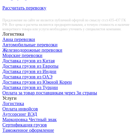
Рассчитать перевозку
Предложение на сайте не является публичной офертой по смыслу ст.ст.435-437 ГК
РФ. Все цены и расчеты являются предварительными, а точную стоимость и наличие
конкретного товара или услуги необходимо уточнять у специалистов компании.
Логистика
Авиа перевозки
Автомобильные перевозки
Железнодорожные перевозки
Морские перевозки
Доставка грузов из Китая
Доставка грузов из Европы
Доставка грузов из Индии
Доставка грузов из ОАЭ
Доставка грузов из Южной Кореи
Доставка грузов из Турции
Оплата за товар поставщикам через 3и страны
Услуги
Логистика
Оплата инвойсов
Аутсорсинг ВЭД
Маркировка Честный знак
Сертификация грузов
Таможенное оформление