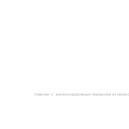
О компании
Услуги
Логистика
Валютные 
Железнодор
Доставка грузов из Кит
из Казахста
главная
железнодорожные перевозки из казах
для юридиче
под ключ, от