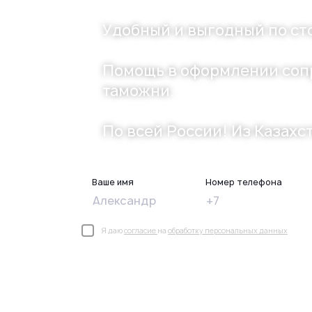
Удобный и выгодный по ст
Помощь в оформлении соп
таможни.
По всей России! Из Казахст
Грузоперевозки в
труднодоступные реги
России
Ваше имя
Номер телефона
Я даю
согласие
на
обработку персональных данных