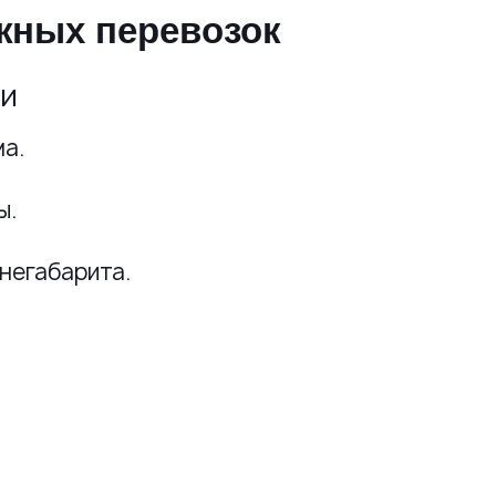
жных перевозок
ки
а.
ы.
негабарита.